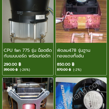
CPU fan 775 รุ่น น็อตยึด
พัดลม478 รุ่นฐาน
กับเมนบอร์ด พร้อมท่อดัก
ทองแดงทั้งอัน
290.00 ฿
850.00 ฿
390.00 ฿
(-26%)
870.00 ฿
(-2%)