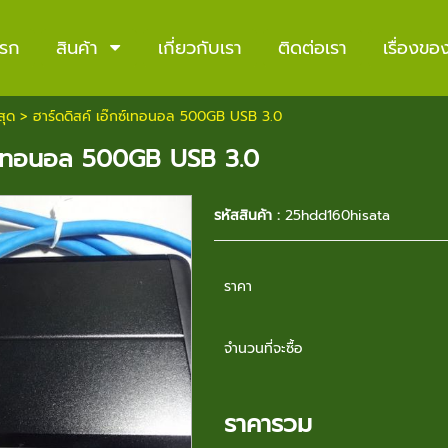
แรก
สินค้า
เกี่ยวกับเรา
ติดต่อเรา
เรื่องข
สุด
> ฮาร์ดดิสค์ เอ๊กซ์เทอนอล 500GB USB 3.0
กซ์เทอนอล 500GB USB 3.0
รหัสสินค้า :
25hdd160hisata
ราคา
จำนวนที่จะซื้อ
ราคารวม