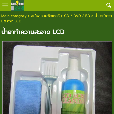
Main category
>
อะไหล่คอมพิวเตอร์
>
CD / DVD / BD
> น้ำยาทำควา
มสะอาด LCD
น้ำยาทำความสะอาด LCD