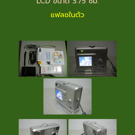
LCD ขนาด 3.75 ซม.
แฟลชในตัว